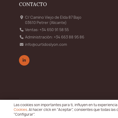
CONTACTO
C/ Camino Viejo de Elda 87 Bajo
03610 Petrer (Alicante)
Ventas: +34 650 91 58 55
Administración: +34 663 88 95 86
info@curtidoslyon.com
Las cookies son importantes para ti, influyen en tu experienc
© 2026 Curtidos Lyon S.L. - Todos los derechos reserv
Cookies
. Al hacer click en "Aceptar", consientes que todas la
"Configurar".