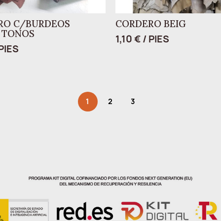
RO C/BURDEOS
CORDERO BEIG
 TONOS
1,10 € / PIES
 PIES
1
2
3