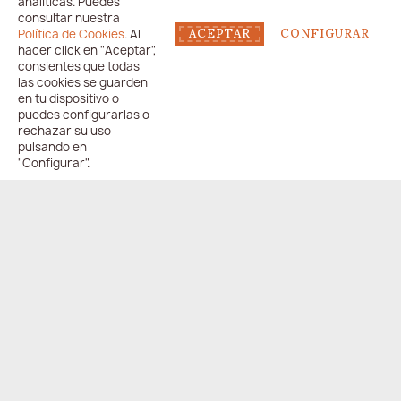
analíticas. Puedes
consultar nuestra
Política de Cookies
. Al
ACEPTAR
CONFIGURAR
hacer click en "Aceptar",
consientes que todas
las cookies se guarden
en tu dispositivo o
puedes configurarlas o
rechazar su uso
pulsando en
"Configurar".
ENVÍO
PAGO
ONLINE
COMPARTIR
24/48h