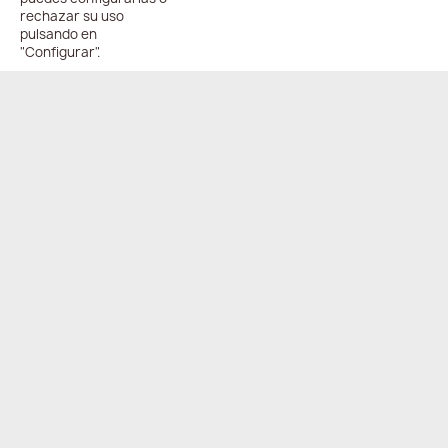
rechazar su uso
pulsando en
"Configurar".
ENVÍO
PAGO
ONLINE
COMPARTIR
24/48h
100%
seguro