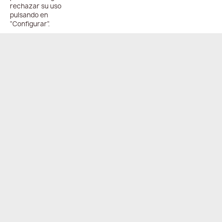
rechazar su uso
pulsando en
"Configurar".
ENVÍO
PAGO
ONLINE
COMPARTIR
24/48h
100%
seguro