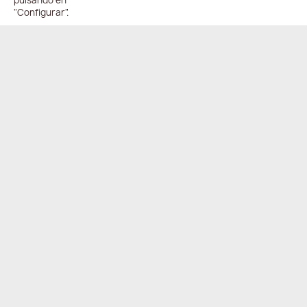
pulsando en
"Configurar".
ENVÍO
PAGO
ONLINE
COMPARTIR
24/48h
100%
seguro