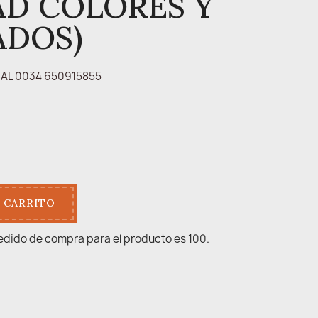
AD COLORES Y
ADOS)
AL 0034 650915855
 CARRITO
edido de compra para el producto es 100.