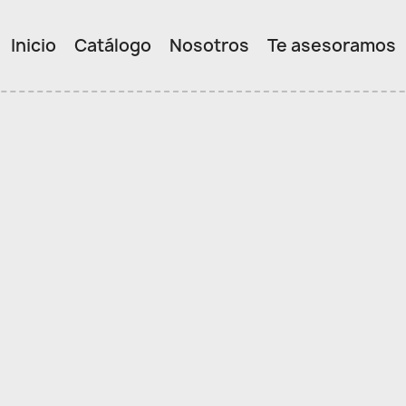
Inicio
Catálogo
Nosotros
Te asesoramos
PIEL DE CORDERO
PIEL DE CABRA
PIEL DE VACUNO
PIEL DE ANTE
CURTICION VEGETAL
OFERTAS