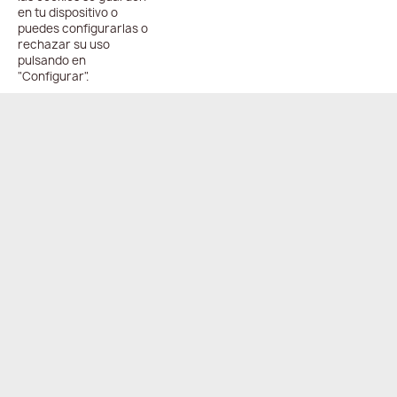
en tu dispositivo o
puedes configurarlas o
rechazar su uso
pulsando en
"Configurar".
ENVÍO
PAGO
ONLINE
COMPARTIR
24/48h
100%
seguro