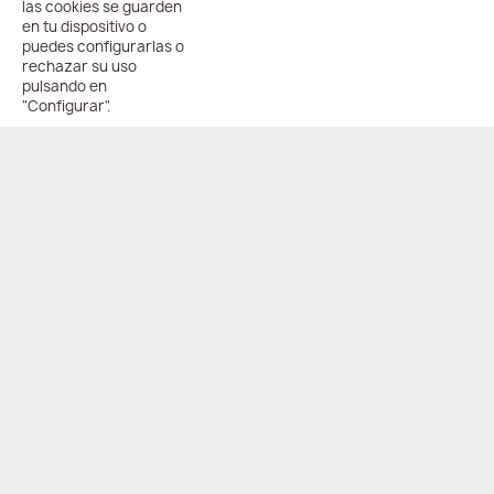
las cookies se guarden
en tu dispositivo o
puedes configurarlas o
rechazar su uso
pulsando en
"Configurar".
ENVÍO
PAGO
ONLINE
COMPARTIR
24/48h
100%
seguro