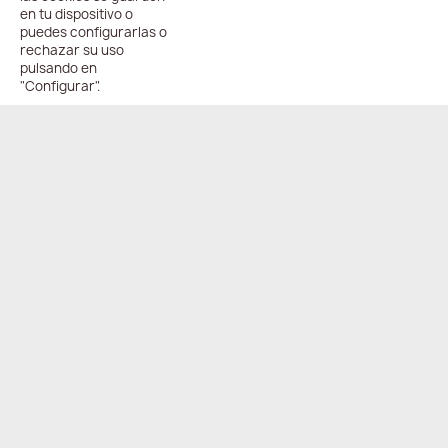
en tu dispositivo o
puedes configurarlas o
rechazar su uso
pulsando en
"Configurar".
ENVÍO
PAGO
ONLINE
COMPARTIR
24/48h
100%
seguro