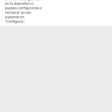
en tu dispositivo o
puedes configurarlas o
rechazar su uso
pulsando en
"Configurar".
ENVÍO
PAGO
ONLINE
COMPARTIR
24/48h
100%
seguro