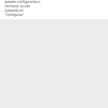
puedes configurarlas o
rechazar su uso
pulsando en
"Configurar".
ENVÍO
PAGO
ONLINE
COMPARTIR
24/48h
100%
seguro